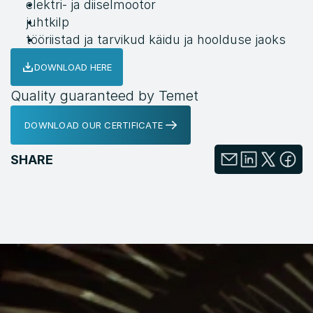
elektri- ja diiselmootor
juhtkilp
tööriistad ja tarvikud käidu ja hoolduse jaoks
DOWNLOAD HERE
Quality guaranteed by Temet
DOWNLOAD OUR CERTIFICATE
SHARE