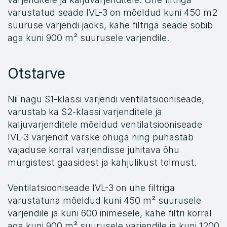
varustatud seade IVL-3 on mõeldud kuni 450 m2 
suuruse varjendi jaoks, kahe filtriga seade sobib 
aga kuni 900 m² suurusele varjendile.
Otstarve
Nii nagu S1-klassi varjendi ventilatsiooniseade, 
varustab ka S2-klassi varjenditele ja 
kaljuvarjenditele mõeldud ventilatsiooniseade 
IVL-3 varjendit värske õhuga ning puhastab 
vajaduse korral varjendisse juhitava õhu 
mürgistest gaasidest ja kahjulikust tolmust.
Ventilatsiooniseade IVL-3 on ühe filtriga 
varustatuna mõeldud kuni 450 m² suurusele 
varjendile ja kuni 600 inimesele, kahe filtri korral 
aga kuni 900 m² suurusele varjendile ja kuni 1200 