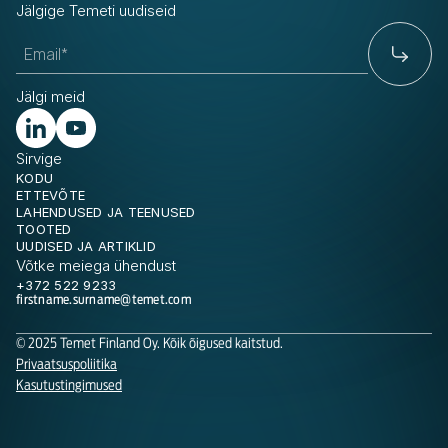
Jälgige Temeti uudiseid
Jälgi meid
Sirvige
KODU
ETTEVÕTE
LAHENDUSED JA TEENUSED
TOOTED
UUDISED JA ARTIKLID
Võtke meiega ühendust
+372 522 9233
firstname.surname@temet.com
© 2025 Temet Finland Oy. Kõik õigused kaitstud.
Privaatsuspoliitika
Kasutustingimused