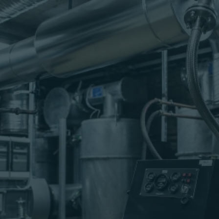
EE
V
E
N
T
I
L
A
T
S
I
O
O
N
I
S
E
A
D
E
S
2
-
K
L
A
S
S
I
V
A
R
J
E
N
D
I
T
E
L
E
J
A
K
A
L
J
U
V
A
R
J
E
N
D
I
T