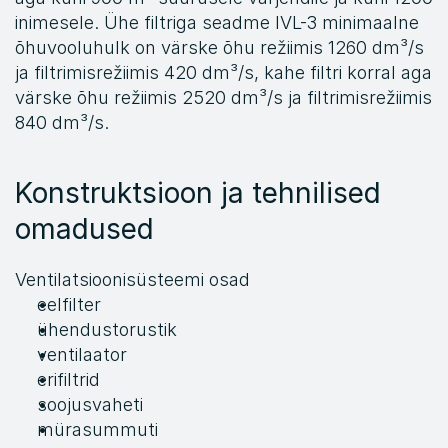
inimesele. Ühe filtriga seadme IVL-3 minimaalne 
õhuvooluhulk on värske õhu režiimis 1260 dm³/s 
ja filtrimisrežiimis 420 dm³/s, kahe filtri korral aga 
värske õhu režiimis 2520 dm³/s ja filtrimisrežiimis 
840 dm³/s.
Konstruktsioon ja tehnilised 
omadused
Ventilatsioonisüsteemi osad
eelfilter
ühendustorustik
ventilaator
erifiltrid
soojusvaheti
mürasummuti