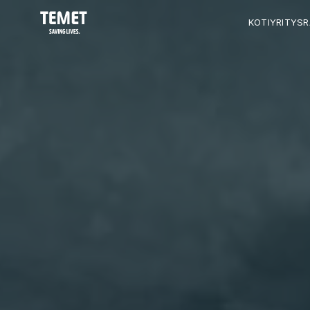
KOTI
YRITYS
R