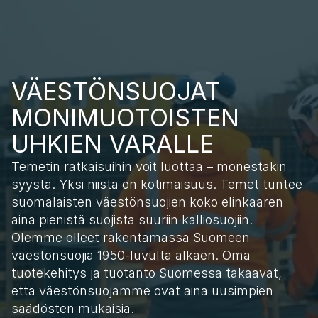
FI
VÄESTÖNSUOJAT 
MONIMUOTOISTEN 
UHKIEN VARALLE
Temetin ratkaisuihin voit luottaa – monestakin
syystä. Yksi niistä on kotimaisuus. Temet tuntee
suomalaisten väestönsuojien koko elinkaaren
aina pienistä suojista suuriin kalliosuojiin.
Olemme olleet rakentamassa Suomeen
väestönsuojia 1950-luvulta alkaen. Oma
tuotekehitys ja tuotanto Suomessa takaavat,
että väestönsuojamme ovat aina uusimpien
säädösten mukaisia.