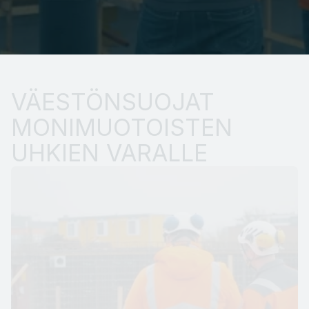
VÄESTÖNSUOJAT 
MONIMUOTOISTEN 
UHKIEN VARALLE