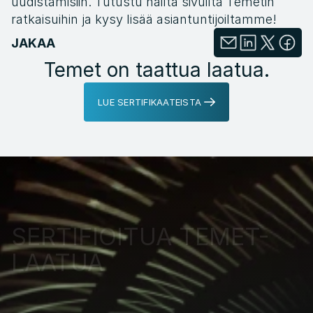
uudistamisiin. Tutustu näiltä sivuilta Temetin 
ratkaisuihin ja kysy lisää asiantuntijoiltamme!
JAKAA
Temet on taattua laatua.
LUE SERTIFIKAATEISTA
SERTIFIOITUA TEMET-
LAATUA 