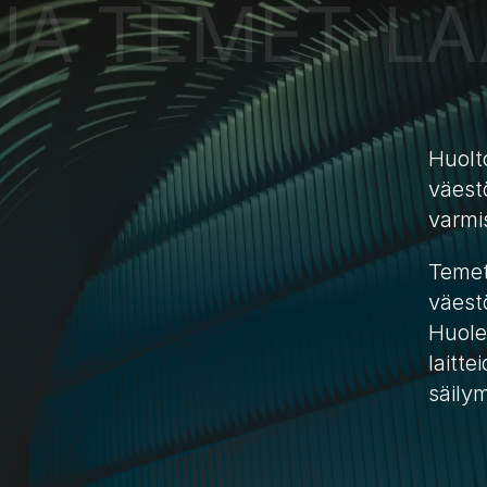
TUA TEMET-LA
Huolto
väest
varmi
Temet 
väestö
Huole
laitte
säily