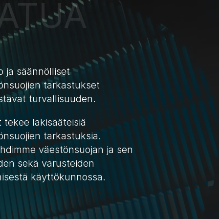
ATUA 
 ja säännölliset 
önsuojien tarkastukset 
stavat turvallisuuden.
tekee lakisääteisiä 
nsuojien tarkastuksia. 
hdimme väestönsuojan ja sen 
iden sekä varusteiden 
misestä käyttökunnossa. 
LUE LISÄÄ