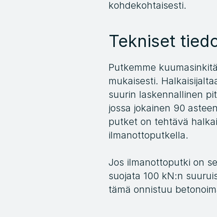
kohdekohtaisesti.
Tekniset tied
Putkemme kuumasinkitää
mukaisesti. Halkaisijalt
suurin laskennallinen pi
jossa jokainen 90 asteen
putket on tehtävä halkai
ilmanottoputkella.
Jos ilmanottoputki on se
suojata 100 kN:n suuruis
tämä onnistuu betonoima