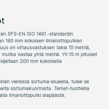
ot
n SFS-EN ISO 1461 -standardin 
aan 160 mm kokoisen ilmanottoputken  
tuus on virtausvastuksen takia 15 metriä, 
 mutka vastaa yhtä metriä. Yli 15 m pituiset 
sijaltaan 200 mm kokoisella 
inän vieressä sortuma-alueella, tulee se 
elta sortumakuormalta. Temet-tuotteilla 
lla ilmanottoputki alapäästä. 