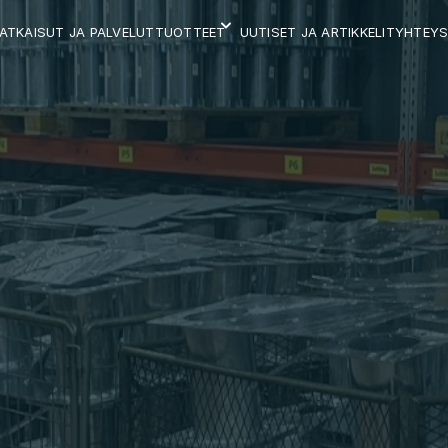
ATKAISUT JA PALVELUT
UUTISET JA ARTIKKELIT
YHTEYS
TUOTTEET
E
T
J
A
S
I
I
R
T
O
L
A
A
T
I