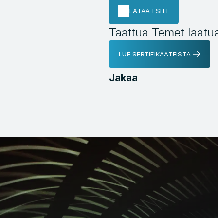
LATAA ESITE
Taattua Temet laatu
LUE SERTIFIKAATEISTA
Jakaa