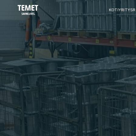
KOTI
YRITYS
R
I
L
M
A
N
O
T
T
O
P
U
T
K
K
O
T