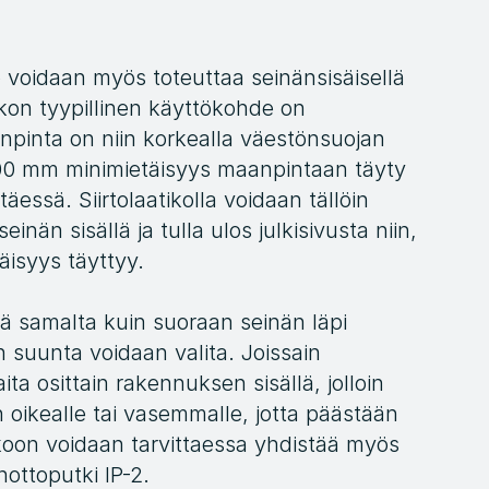
voidaan myös toteuttaa seinänsisäisellä 
atikon tyypillinen käyttökohde on 
pinta on niin korkealla väestönsuojan 
800 mm minimietäisyys maanpintaan täyty 
essä. Siirtolaatikolla voidaan tällöin 
än sisällä ja tulla ulos julkisivusta niin, 
äisyys täyttyy.
ä samalta kuin suoraan seinän läpi 
 suunta voidaan valita. Joissain 
ita osittain rakennuksen sisällä, jolloin 
oikealle tai vasemmalle, jotta päästään 
kkoon voidaan tarvittaessa yhdistää myös 
nottoputki IP-2.