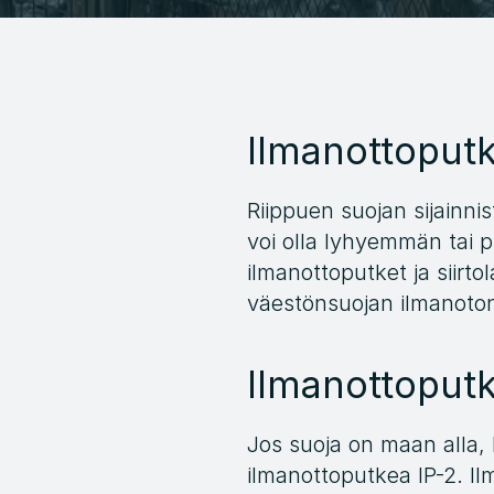
Ilmanottoputke
Riippuen suojan sijainni
voi olla lyhyemmän tai
ilmanottoputket ja siirto
väestönsuojan ilmanoto
Ilmanottoputk
Jos suoja on maan alla, 
ilmanottoputkea IP-2. Il