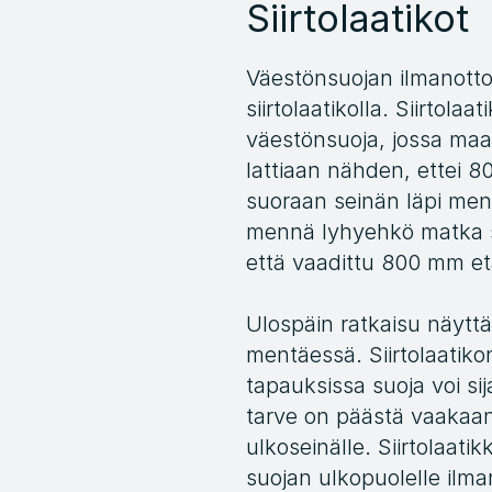
Siirtolaatikot
Väestönsuojan ilmanotto 
siirtolaatikolla. Siirtola
väestönsuoja, jossa maan
lattiaan nähden, ettei 
suoraan seinän läpi mentä
mennä lyhyehkö matka sein
että vaadittu 800 mm et
Ulospäin ratkaisu näyttä
mentäessä. Siirtolaatikon
tapauksissa suoja voi sija
tarve on päästä vaakaan 
ulkoseinälle. Siirtolaati
suojan ulkopuolelle ilma