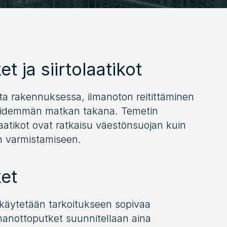
t ja siirtolaatikot
sta rakennuksessa, ilmanoton reitittäminen 
 pidemmän matkan takana. Temetin 
laatikot ovat ratkaisu väestönsuojan kuin 
n varmistamiseen.
et
käytetään tarkoitukseen sopivaa 
manottoputket suunnitellaan aina 