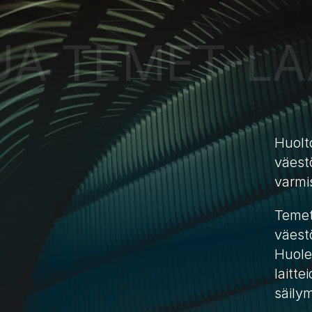
TUA TEMET-LA
Huolto
väest
varmi
Temet 
väestö
Huole
laitte
säily