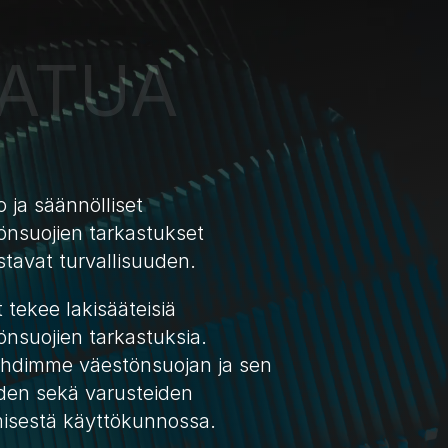
ATUA 
 ja säännölliset 
önsuojien tarkastukset 
stavat turvallisuuden.
tekee lakisääteisiä 
nsuojien tarkastuksia. 
hdimme väestönsuojan ja sen 
iden sekä varusteiden 
misestä käyttökunnossa. 
LUE LISÄÄ