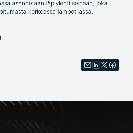
anssa asennetaan läpivienti seinään, joka 
ioitumasta korkeassa lämpötilassa.
a