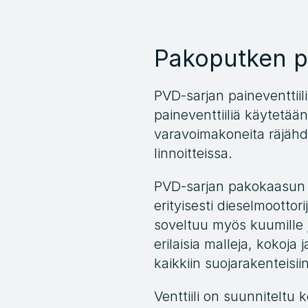
Pakoputken pa
PVD-sarjan paineventtiil
paineventtiiliä käytetää
varavoimakoneita räjähdy
linnoitteissa.
PVD-sarjan pakokaasun pa
erityisesti dieselmoottori
soveltuu myös kuumille ja
erilaisia malleja, kokoja
kaikkiin suojarakenteisiin
Venttiili on suunniteltu