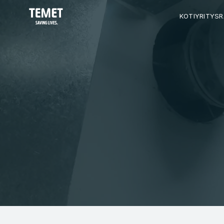
KOTI
YRITYS
R
P
A
K
O
P
U
T
K
E
N
P
A
I