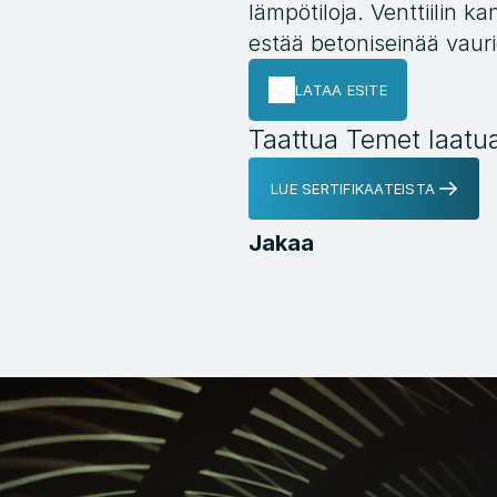
lämpötiloja. Venttiilin k
estää betoniseinää vaur
LATAA ESITE
Taattua Temet laatu
LUE SERTIFIKAATEISTA
Jakaa