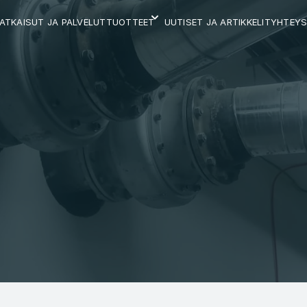
ATKAISUT JA PALVELUT
UUTISET JA ARTIKKELIT
YHTEYS
TUOTTEET
N
E
V
E
N
T
T
I
I
L
I
P
V
D