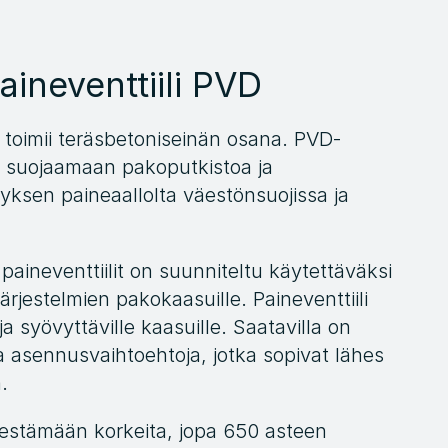
ineventtiili PVD
i toimii teräsbetoniseinän osana. PVD-
n suojaamaan pakoputkistoa ja 
ksen paineaallolta väestönsuojissa ja 
ineventtiilit on suunniteltu käytettäväksi 
järjestelmien pakokaasuille. Paineventtiili 
 syövyttäville kaasuille. Saatavilla on 
 ja asennusvaihtoehtoja, jotka sopivat lähes 
.
 kestämään korkeita, jopa 650 asteen 