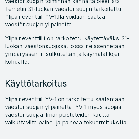
väestönsuojan toiminnan kannalta oleellista. 
Temetin S1-luokan väestönsuojiin tarkoitettu 
Ylipaineventtiili YV-1:llä voidaan säätää 
väestönsuojan ylipainetta.
Ylipaineventtiilit on tarkoitettu käytettäväksi S1-
luokan väestönsuojissa, joissa ne asennetaan 
ympärysseiniin sulkuteltan ja käymälätilojen 
kohdalle.
Käyttötarkoitus
Ylipaineventtiili YV-1 on tarkoitettu säätämään 
väestönsuojan ylipainetta. YV-1 myös suojaa 
väestönsuojaa ilmanpoistoteiden kautta 
vaikuttavilta paine- ja paineaaltokuormituksilta.