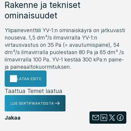
Rakenne ja tekniset 
ominaisuudet
Ylipaineventtiili YV-1:n ominaiskäyrä on jatkuvasti 
nouseva. 1,5 dm³/s ilmavirralla YV-1:n 
virtausvastus on 35 Pa (= avautumispaine), 54 
dm³/s ilmavirralla puolestaan 80 Pa ja 65 dm³ /s 
ilmavirralla 100 Pa. YV-1 kestää 300 kPa:n paine- 
ja paineaaltokuormituksen.
LATAA ESITE
Taattua Temet laatua
LUE SERTIFIKAATEISTA
Jakaa